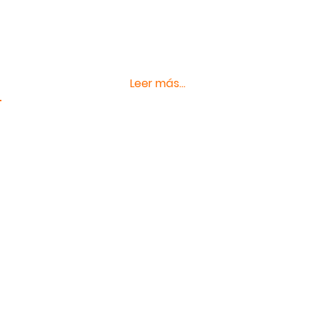
profesional, le apasiona la ciencia y
curiosamente no cura con
medicamentos, tiene un . . .
Leer más...