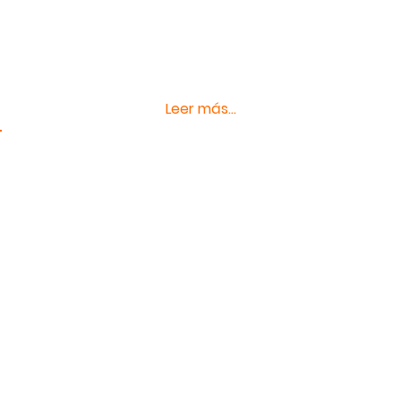
años, pensaba que las complicaciones
de mi vida tenían muy pocos aspectos a
solucionar y que . . .
Leer más...