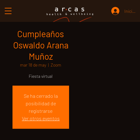
Iniciar 
Cumpleaños
Oswaldo Arana
Muñoz
mar 18 de may
  |  
Zoom
Fiesta virtual
Se ha cerrado la
posibilidad de
registrarse
Ver otros eventos